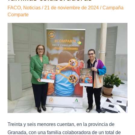
la
FACO
,
Noticias
/
21 de noviembre de 2024
/
Campaña
Campaña
Comparte
«#Comparte»
para
dar
visibilidad
a
la
figura
de
las
familias
colaboradoras
Treinta y seis menores cuentan, en la provincia de
Granada, con una familia colaboradora de un total de