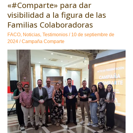
presenta
«#Comparte» para dar
la
visibilidad a la figura de las
Campaña
Familias Colaboradoras
«#Comparte»
para
FACO
,
Noticias
,
Testimonios
/
10 de septiembre de
2024
/
Campaña Comparte
dar
visibilidad
a
la
figura
de
las
Familias
Colaboradoras