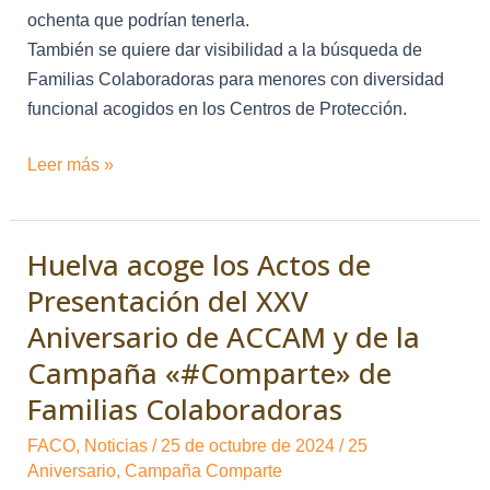
ochenta que podrían tenerla.
También se quiere dar visibilidad a la búsqueda de
Familias Colaboradoras para menores con diversidad
funcional acogidos en los Centros de Protección.
Leer más »
Huelva acoge los Actos de
Huelva
acoge
Presentación del XXV
los
Aniversario de ACCAM y de la
Actos
Campaña «#Comparte» de
de
Familias Colaboradoras
Presentación
del
FACO
,
Noticias
/
25 de octubre de 2024
/
25
XXV
Aniversario
,
Campaña Comparte