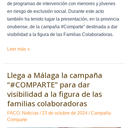
de programas de intervención con menores y jóvenes
en riesgo de exclusión social. Durante este acto
también ha tenido lugar la presentación, en la provincia
onubense, de la campaña #Comparte” destinada a dar
visibilidad a la figura de las Familias Colaboradoras.
Leer más »
Llega a Málaga la campaña
Llega
a
“#COMPARTE” para dar
Málaga
visibilidad a la figura de las
la
familias colaboradoras
campaña
“#COMPARTE”
FACO
,
Noticias
/
23 de octubre de 2024
/
Campaña
Comparte
para