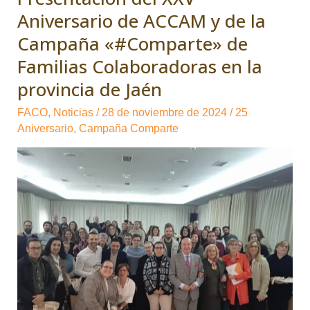
los
Aniversario de ACCAM y de la
Actos
Campaña «#Comparte» de
de
Familias Colaboradoras en la
Presentación
provincia de Jaén
del
XXV
FACO
,
Noticias
/
28 de noviembre de 2024
/
25
Aniversario
Aniversario
,
Campaña Comparte
de
ACCAM
y
de
la
Campaña
«#Comparte»
de
Familias
Colaboradoras