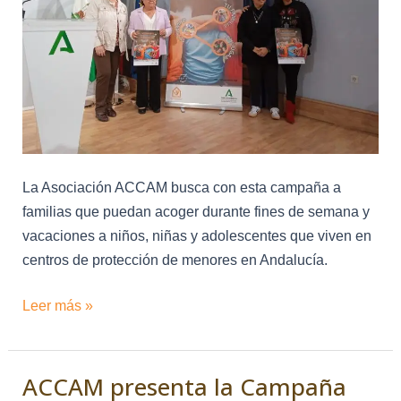
la
figura
de
las
Familias
Colaboradoras
La Asociación ACCAM busca con esta campaña a
familias que puedan acoger durante fines de semana y
vacaciones a niños, niñas y adolescentes que viven en
centros de protección de menores en Andalucía.
Leer más »
ACCAM presenta la Campaña
ACCAM