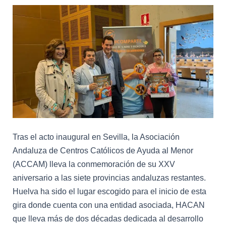
Aniversario
de
ACCAM
y
de
la
Campaña
«#Comparte»
de
Familias
Tras el acto inaugural en Sevilla, la Asociación
Colaboradoras
Andaluza de Centros Católicos de Ayuda al Menor
(ACCAM) lleva la conmemoración de su XXV
aniversario a las siete provincias andaluzas restantes.
Huelva ha sido el lugar escogido para el inicio de esta
gira donde cuenta con una entidad asociada, HACAN
que lleva más de dos décadas dedicada al desarrollo