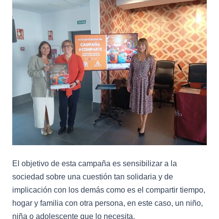
dar
visibilidad
a
la
figura
de
las
familias
colaboradoras
El objetivo de esta campaña es sensibilizar a la
sociedad sobre una cuestión tan solidaria y de
implicación con los demás como es el compartir tiempo,
hogar y familia con otra persona, en este caso, un niño,
niña o adolescente que lo necesita.