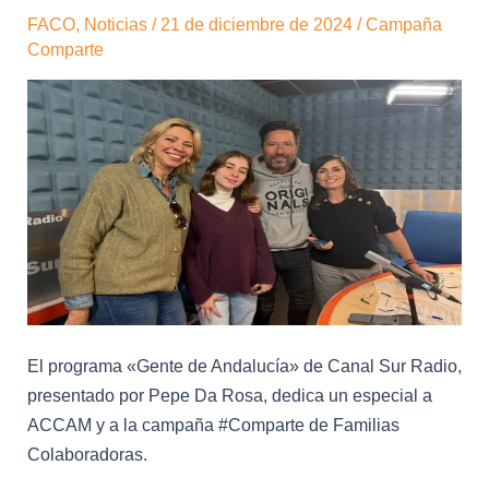
en
FACO
,
Noticias
/
21 de diciembre de 2024
/
Campaña
Canal
Comparte
Sur
Radio
El programa «Gente de Andalucía» de Canal Sur Radio,
presentado por Pepe Da Rosa, dedica un especial a
ACCAM y a la campaña #Comparte de Familias
Colaboradoras.