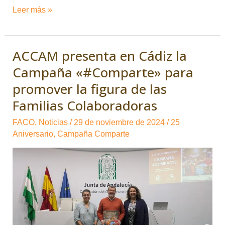
Leer más »
ACCAM presenta en Cádiz la
ACCAM
presenta
Campaña «#Comparte» para
en
promover la figura de las
Cádiz
Familias Colaboradoras
la
Campaña
FACO
,
Noticias
/
29 de noviembre de 2024
/
25
Aniversario
,
Campaña Comparte
«#Comparte»
para
promover
la
figura
de
las