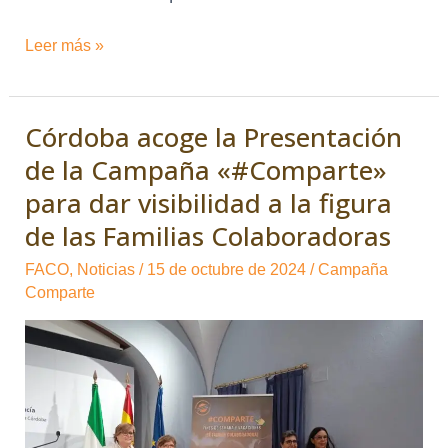
Leer más »
Córdoba acoge la Presentación
Córdoba
acoge
de la Campaña «#Comparte»
la
para dar visibilidad a la figura
Presentación
de las Familias Colaboradoras
de
la
FACO
,
Noticias
/
15 de octubre de 2024
/
Campaña
Comparte
Campaña
«#Comparte»
para
dar
visibilidad
a