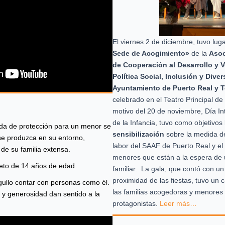
El viernes 2 de diciembre, tuvo lug
Sede de Acogimiento»
de la
Aso
de Cooperación al Desarrollo y V
Política Social, Inclusión y Dive
Ayuntamiento de Puerto Real y T
celebrado en el Teatro Principal d
motivo del 20 de noviembre, Día In
de la Infancia, tuvo como objetivos
a de protección para un menor se
sensibilización
sobre la medida de
se produzca en su entorno,
labor del SAAF de Puerto Real y el vi
de su familia extensa.
menores que están a la espera de
eto de 14 años de edad.
familiar. La gala, que contó con u
proximidad de las fiestas, tuvo un
ullo contar con personas como él.
las familias acogedoras y menores 
a y generosidad dan sentido a la
protagonistas.
Leer más…