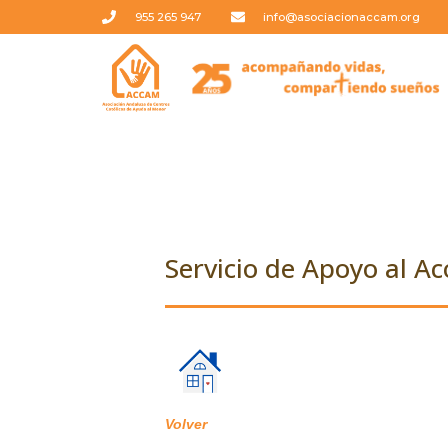
Ir
955 265 947
info@asociacionaccam.org
al
contenido
Servicio de Apoyo al A
Volver