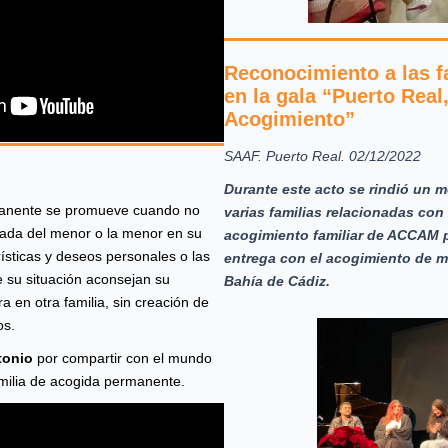
Reconocimiento a las f
en la gala “Puerto Real
Acogimiento”
SAAF. Puerto Real. 02/12/2022
Durante este acto se rindió un 
rmanente se promueve cuando no
varias familias relacionadas con 
uada del menor o la menor en su
acogimiento familiar de ACCAM 
erísticas y deseos personales o las
entrega con el acogimiento de 
e su situación aconsejan su
Bahía de Cádiz.
a en otra familia, sin creación de
os.
tonio
por compartir con el mundo
milia de acogida permanente.