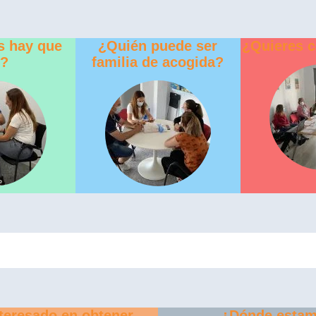
s hay que
¿Quién puede ser
¿Quieres 
r?
familia de acogida?
teresado en obtener
¿Dónde esta