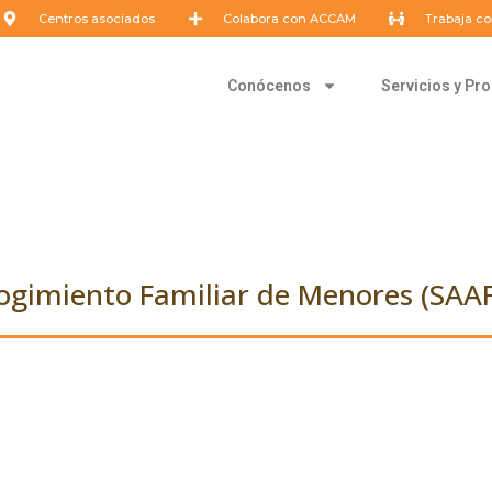
Centros asociados
Colabora con ACCAM
Trabaja co
Conócenos
Servicios y P
cogimiento Familiar de Menores (SAAF