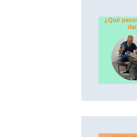
¿Qué paso
da
¿Estás in