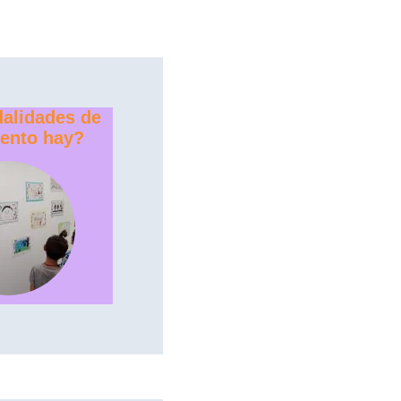
alidades de
ento hay?