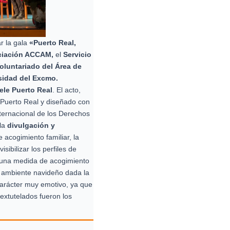
ar la gala
«Puerto Real,
ciación ACCAM,
el
Servicio
oluntariado del Área de
rsidad del Excmo.
ele Puerto Real
. El acto,
e Puerto Real y diseñado con
ternacional de los Derechos
 la
divulgación y
 acogimiento familiar, la
sibilizar los perfiles de
 una medida de acogimiento
n ambiente navideño dada la
 carácter muy emotivo, ya que
extutelados fueron los