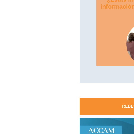
información
REDE