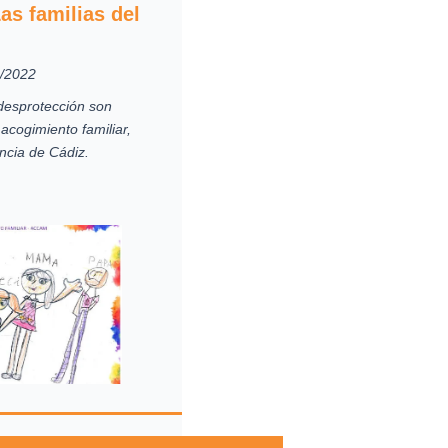
as familias del
5/2022
desprotección son
 acogimiento familiar,
ncia de Cádiz.