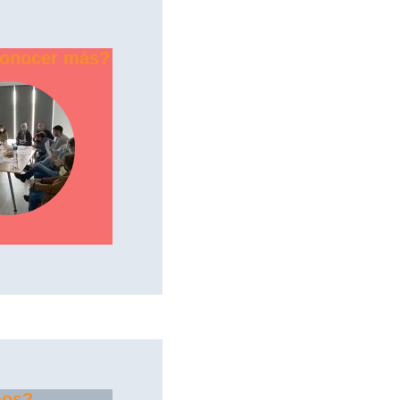
conocer más?
mos?