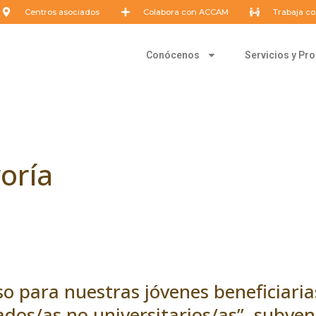
Centros asociados
Colabora con ACCAM
Trabaja co
Conócenos
Servicios y P
oría
o para nuestras jóvenes beneficiaria
ados/as no universitarios/as”, subve