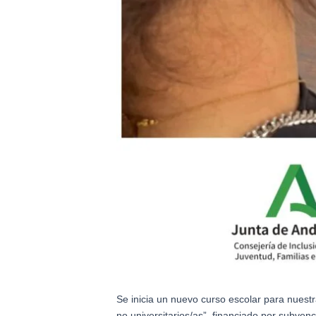
Social,
Juventud,
Familias
e
Igualdad
a
cargo
del
0,7
%
del
IRPF
Se inicia un nuevo curso escolar para nuest
no universitarios/as”, financiado por subven