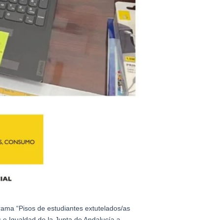
rama “Pisos de estudiantes extutelados/as
s e Igualdad de la Junta de Andalucía a