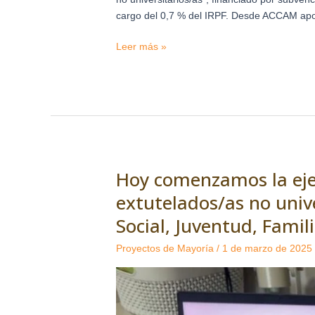
cargo del 0,7 % del IRPF. Desde ACCAM ap
Leer más »
Hoy comenzamos la eje
Hoy
comenzamos
extutelados/as no unive
la
Social, Juventud, Famil
ejecución
de
Proyectos de Mayoría
/
1 de marzo de 2025
nuestro
Programa
“Pisos
de