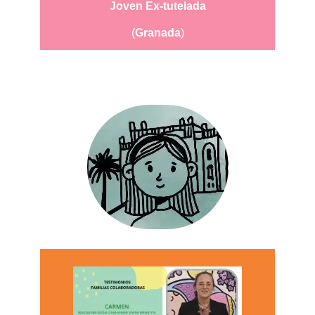
Joven Ex-tutelada
(
Granada
)