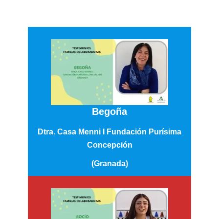
Begoña
Dtra. Casa Menni I Fundación Purísima
Concepción
(Granada)