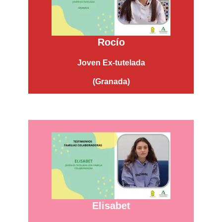
Rocío
Joven Ex-tutelada
(Granada)
Elisabet