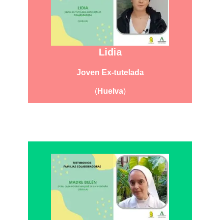
Lidia
Joven Ex-tutelada
(
Huelva
)