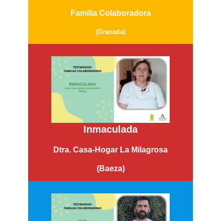
Familia Colaboradora
(Granada)
Inmaculada
Dtra. Casa-Hogar
La Milagrosa
(Baeza)