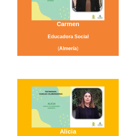
Carmen
Educadora Social
(
Almería
)
Alicia