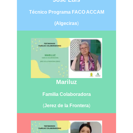
Técnico Programa FACO ACCAM
(Algeciras
)
Mariluz
Familia Colaboradora
(
Jerez de la Frontera
)