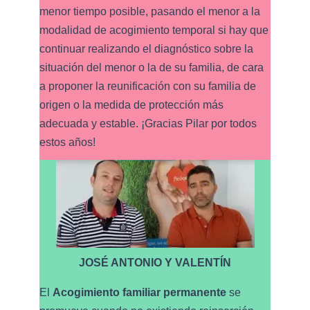
menor tiempo posible, pasando el menor a la
modalidad de acogimiento temporal si hay que
continuar realizando el diagnóstico sobre la
situación del menor o la de su familia, de cara
a proponer la reunificación con su familia de
origen o la medida de protección más
adecuada y estable. ¡Gracias Pilar por todos
estos años!
JOSÉ ANTONIO Y VALENTÍN
El
Acogimiento familiar permanente
se