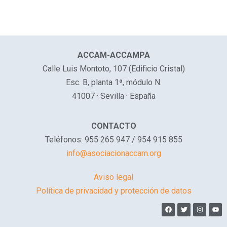
ACCAM-ACCAMPA
Calle Luis Montoto, 107 (Edificio Cristal)
Esc. B, planta 1ª, módulo N.
41007 · Sevilla · España
CONTACTO
Teléfonos: 955 265 947 / 954 915 855
info@asociacionaccam.org
Aviso legal
Política de privacidad y protección de datos
F
T
I
Y
a
w
n
o
c
i
s
u
e
t
t
t