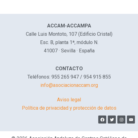
ACCAM-ACCAMPA
Calle Luis Montoto, 107 (Edificio Cristal)
Esc. B, planta 1ª, módulo N.
41007 · Sevilla · España
CONTACTO
Teléfonos: 955 265 947 / 954 915 855
info@asociacionaccam.org
Aviso legal
Política de privacidad y protección de datos
F
T
I
Y
a
w
n
o
c
i
s
u
e
t
t
t
b
t
a
u
o
e
g
b