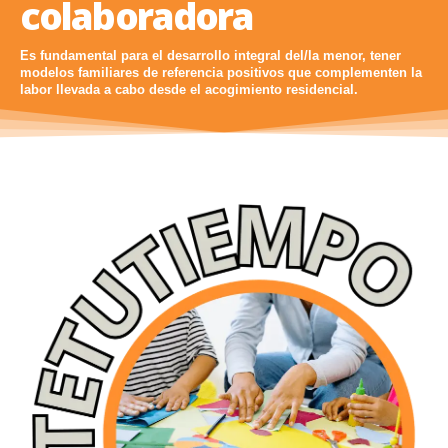
colaboradora
Es fundamental para el desarrollo integral del/la menor, tener
modelos familiares de referencia positivos que complementen la
labor llevada a cabo desde el acogimiento residencial.
con los/as menores
#ComparteTuTiempo
durante
de los Centros de Protección,