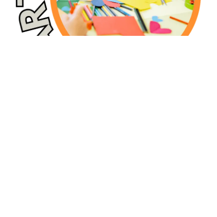
algunos fines de semana y vacaciones.
creando vínculos
#ComparteTuFamilia
positivos con el/la menor y regálale tu